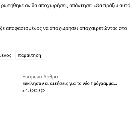
 ρωτήθηκε αν θα αποχωρήσει, απάντησε: «Θα πράξω αυτό
ειξε αποφασισμένος να αποχωρήσει αποχαιρετώντας στο
μένος
παραίτηση
placeholder text
Επόμενο Άρθρο
placeholder text
α
Ξεκίνησαν οι αιτήσεις για το νέο Πρόγραμμα...
2 ημέρες ago