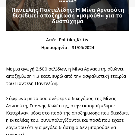
ΕΛΛΑΔΑ
Παντελής Παντελίδης: Η Μίνα Αρναούτη
διεκδικεί αποζημίωση «μαμούθ» για το
δυστύχημα
Από:
Politika_Kritis
31/05/2024
Ημερομηνία:
Με μια αγωγή 2.500 σελίδων, η Μίνα Αρναούτη, αξιώνει
αποζημίωση 1,3 εκατ. ευρώ από την ασφαλιστική εταιρία
του Παντελή Παντελίδη.
Σύμφωνα με τα όσα ανέφερε ο δικηγόρος της Μίνας
Αρναούτη, Γιάννης Κωλέττης, στην εκπομπή «Super
Κατερίνα», μέσα στο ποσό της αποζημίωσης που διεκδικεί
η εντολέας του, συνυπολογίζονται και ποσά που έχασε
λόγω του ότι για μεγάλο διάστημα δεν μπορούσε να
εργαστεί.