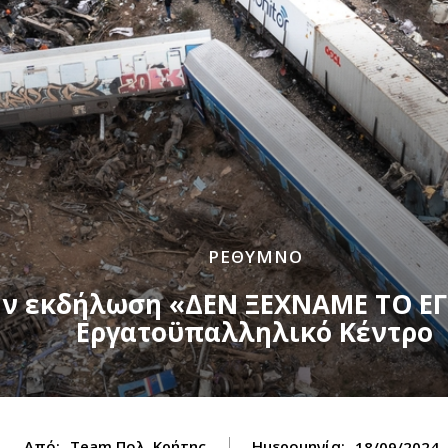
ΡΕΘΥΜΝΟ
την εκδήλωση «ΔΕΝ ΞΕΧΝΑΜΕ ΤΟ Ε
Εργατοϋπαλληλικό Κέντρο
Από:
Team Πολ. Κρήτης
Ημερομηνία:
18/09/2024