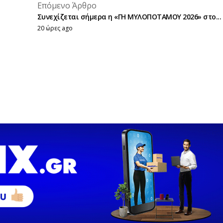
placeholder text
Επόμενο Άρθρο
placeholder text
Συνεχίζεται σήμερα η «ΓΗ ΜΥΛΟΠΟΤΑΜΟΥ 2026» στο...
20 ώρες ago