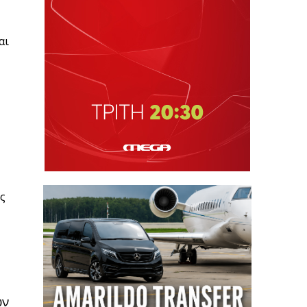
αι
ς
ων