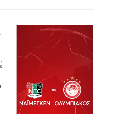
ν
 ,
μα
ε