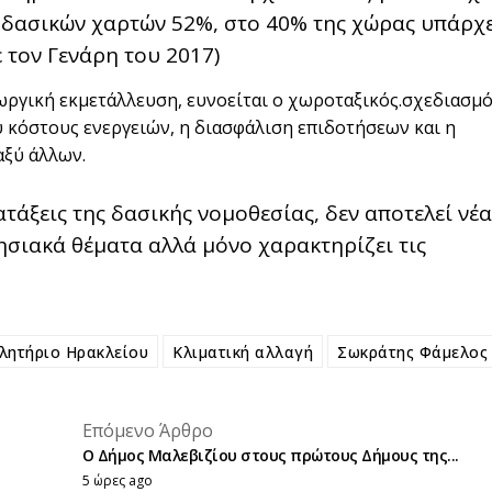
 δασικών χαρτών 52%, στο 40% της χώρας υπάρχε
 τον Γενάρη του 2017)
εωργική εκμετάλλευση, ευνοείται ο χωροταξικός.σχεδιασμό
 κόστους ενεργειών, η διασφάλιση επιδοτήσεων και η
ξύ άλλων.
τάξεις της δασικής νομοθεσίας, δεν αποτελεί νέα
τησιακά θέματα αλλά μόνο χαρακτηρίζει τις
λητήριο Ηρακλείου
Κλιματική αλλαγή
Σωκράτης Φάμελος
placeholder text
Επόμενο Άρθρο
placeholder text
Ο Δήμος Μαλεβιζίου στους πρώτους Δήμους της...
5 ώρες ago