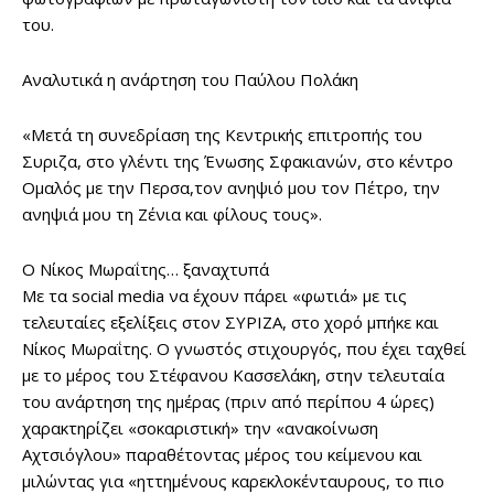
του.
Αναλυτικά η ανάρτηση του Παύλου Πολάκη
«Μετά τη συνεδρίαση της Κεντρικής επιτροπής του
Συριζα, στο γλέντι της Ένωσης Σφακιανών, στο κέντρο
Ομαλός με την Περσα,τον ανηψιό μου τον Πέτρο, την
ανηψιά μου τη Ζένια και φίλους τους».
Ο Νίκος Μωραΐτης… ξαναχτυπά
Με τα social media να έχουν πάρει «φωτιά» με τις
τελευταίες εξελίξεις στον ΣΥΡΙΖΑ, στο χορό μπήκε και
Νίκος Μωραΐτης. Ο γνωστός στιχουργός, που έχει ταχθεί
με το μέρος του Στέφανου Κασσελάκη, στην τελευταία
του ανάρτηση της ημέρας (πριν από περίπου 4 ώρες)
χαρακτηρίζει «σοκαριστική» την «ανακοίνωση
Αχτσιόγλου» παραθέτοντας μέρος του κείμενου και
μιλώντας για «ηττημένους καρεκλοκένταυρους, το πιο