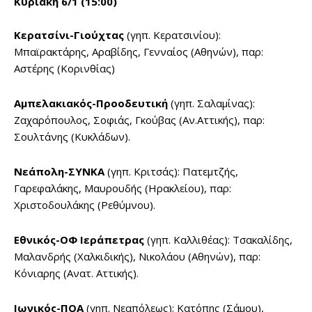
Κυριακή 6/1 (15:00)
Κερατσίνι-Γιούχτας
(γηπ. Κερατσινίου):
Μπαϊρακτάρης, Αραβίδης, Γενναίος (Αθηνών), παρ:
Αστέρης (Κορινθίας)
Αμπελακιακός-Προοδευτική
(γηπ. Σαλαμίνας):
Ζαχαρόπουλος, Σοφιάς, Γκούβας (Αν.Αττικής), παρ:
Σουλτάνης (Κυκλάδων).
Νεάπολη-ΣΥΝΚΑ
(γηπ. Κριτσάς): Πατεμτζής,
Γαρεφαλάκης, Μαυρουδής (Ηρακλείου), παρ:
Χριστοδουλάκης (Ρεθύμνου).
Εθνικός-ΟΦ Ιεράπετρας
(γηπ. Καλλιθέας): Τσακαλίδης,
Μαλανδρής (Χαλκιδικής), Νικολάου (Αθηνών), παρ:
Κόνιαρης (Ανατ. Αττικής).
Ιωνικός-ΠΟΑ
(γηπ. Νεαπόλεως): Κατόπης (Σάμου),