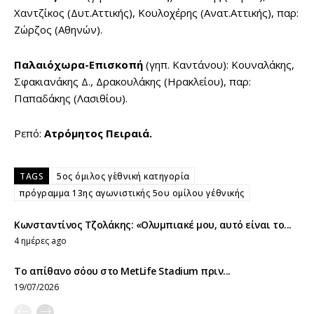
Χαντζίκος (Δυτ.Αττικής), Κουλοχέρης (Ανατ.Αττικής), παρ:
Ζώρζος (Αθηνών).
Παλαιόχωρα-Επισκοπή
(γηπ. Καντάνου): Κουναλάκης,
Σφακιανάκης Δ., Δρακουλάκης (Ηρακλείου), παρ:
Παπαδάκης (Λασιθίου).
Ρεπό:
Ατρόμητος Πειραιά.
TAGS
5ος όμιλος γ΄εθνική κατηγορία
πρόγραμμα 13ης αγωνιστικής 5ου ομίλου γ΄εθνικής
Κωνσταντίνος Τζολάκης: «Ολυμπιακέ μου, αυτό είναι το...
4 ημέρες ago
Το απίθανο σόου στο MetLife Stadium πριν...
19/07/2026