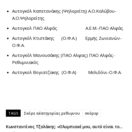
Αυτογκόλ Καπετανάκης (Ψηλορείτη) Α.Ο.Καλύβου-
Α.Ο.Ψηλορείτης
Αυτογκολ ΠΑΟ Αλφάς Α.Ε.Μ.-ΠΑΟ Αλφάς
Αυτογκόλ Κτιστάκης (Ο.Φ.Α.) Ερμής Ζωνιανών-
Ο.Φ.Α.
Αυτογκόλ Μανουσάκης (ΠΑΟ Αλφας) ΠΑΟ Αλφάς-
Ρεθυμνιακός
Αυτογκολ Βογιατζακης (Ο.Φ.Α) Μελιδόνι-Ο.Φ.Α.
TAGS
Σκόρε α΄κατηγορίας ρεθυμνου
σκόρερ
Κωνσταντίνος Τζολάκης: «Ολυμπιακέ μου, αυτό είναι το...