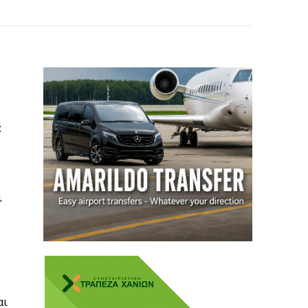
:
ι
αι