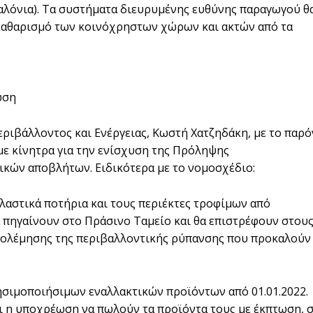
αλόνια). Τα συστήματα διευρυμένης ευθύνης παραγωγού θ
ον καθαρισμό των κοινόχρηστων χώρων και ακτών από τα
ωση
ριβάλλοντος και Ενέργειας, Κωστή Χατζηδάκη, με το παρό
με κίνητρα για την ενίσχυση της Πρόληψης
ικών αποβλήτων. Ειδικότερα με το νομοσχέδιο:
πλαστικά ποτήρια και τους περιέκτες τροφίμων από
α πηγαίνουν στο Πράσινο Ταμείο και θα επιστρέφουν στου
απολέμησης της περιβαλλοντικής ρύπανσης που προκαλούν
ησιμοποιήσιμων εναλλακτικών προϊόντων από 01.01.2022.
αι η υποχρέωση να πωλούν τα προϊόντα τους με έκπτωση, 