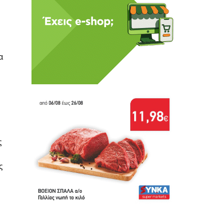
α
ς
ς