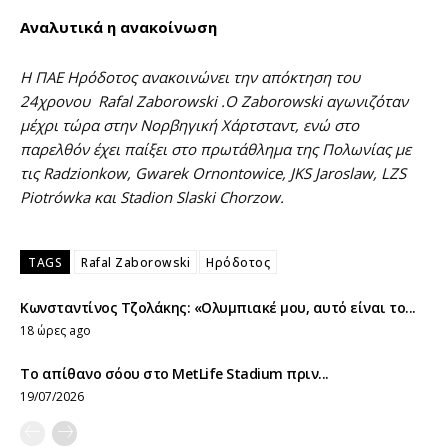
Αναλυτικά η ανακοίνωση
Η ΠΑΕ Ηρόδοτος ανακοινώνει την απόκτηση του
24χρονου Rafal Zaborowski .Ο Zaborowski αγωνιζόταν
μέχρι τώρα στην Nορβηγική Χάρτσταντ, ενώ στο
παρελθόν έχει παίξει στο πρωτάθλημα της Πολωνίας με
τις Radzionkow, Gwarek Ornontowice, JKS Jaroslaw, LZS
Piotrówka και Stadion Slaski Chorzow.
TAGS
Rafal Zaborowski
Ηρόδοτος
Κωνσταντίνος Τζολάκης: «Ολυμπιακέ μου, αυτό είναι το...
18 ώρες ago
Το απίθανο σόου στο MetLife Stadium πριν...
19/07/2026