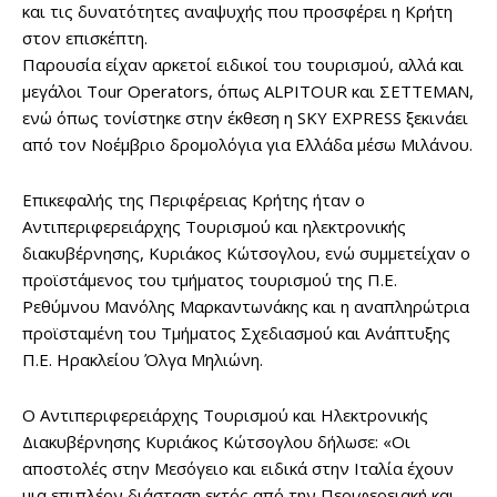
και τις δυνατότητες αναψυχής που προσφέρει η Κρήτη
στον επισκέπτη.
Παρουσία είχαν αρκετοί ειδικοί του τουρισμού, αλλά και
μεγάλοι Tour Operators, όπως ALPITOUR και ΣΕΤΤΕΜΑΝ,
ενώ όπως τονίστηκε στην έκθεση η SKY EXPRESS ξεκινάει
από τον Νοέμβριο δρομολόγια για Ελλάδα μέσω Μιλάνου.
Επικεφαλής της Περιφέρειας Κρήτης ήταν ο
Αντιπεριφερειάρχης Τουρισμού και ηλεκτρονικής
διακυβέρνησης, Κυριάκος Κώτσογλου, ενώ συμμετείχαν ο
προϊστάμενος του τμήματος τουρισμού της Π.Ε.
Ρεθύμνου Μανόλης Μαρκαντωνάκης και η αναπληρώτρια
προϊσταμένη του Τμήματος Σχεδιασμού και Ανάπτυξης
Π.Ε. Ηρακλείου Όλγα Μηλιώνη.
Ο Αντιπεριφερειάρχης Τουρισμού και Ηλεκτρονικής
Διακυβέρνησης Κυριάκος Κώτσογλου δήλωσε: «Οι
αποστολές στην Μεσόγειο και ειδικά στην Ιταλία έχουν
μια επιπλέον διάσταση εκτός από την Περιφερειακή και