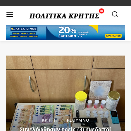
ΚΡΗΤΗ
ΡΕΘΥΜΝΟ
Συνελήφθησαν τρείς (3) ημεδαποί