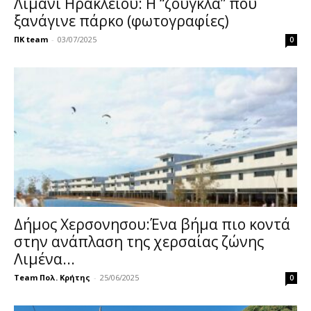
Λιμάνι Ηρακλείου: Η “ζούγκλα” που
ξανάγινε πάρκο (φωτογραφίες)
ΠΚ team
-
03/07/2025
0
Δήμος Χερσονησου:Ένα βήμα πιο κοντά
στην ανάπλαση της χερσαίας ζώνης
Λιμένα...
Team Πολ. Κρήτης
-
25/06/2025
0