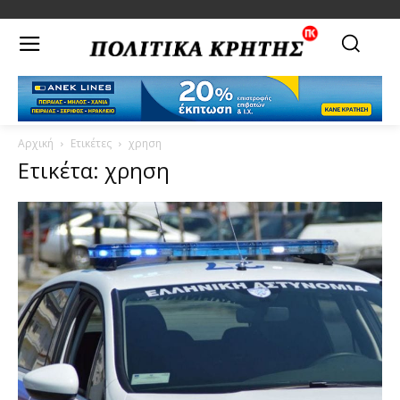
Αρχική
Ετικέτες
χρηση
Ετικέτα: χρηση