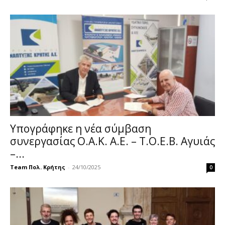
Υπογράφηκε η νέα σύμβαση
συνεργασίας Ο.Α.Κ. Α.Ε. – Τ.Ο.Ε.Β. Αγυιάς
–...
Team Πολ. Κρήτης
-
24/10/2025
0