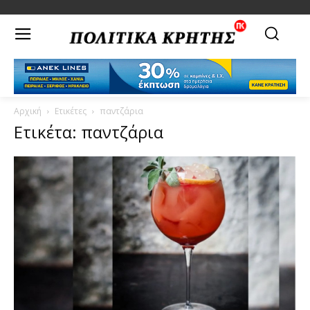
Αρχική
Ετικέτες
παντζάρια
Ετικέτα: παντζάρια