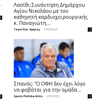
Λασίθι:Συνάντηση Δημάρχου
ο
Αγίου Νικολάου με τον
καθηγητή καρδιοχειρουργικής
0
κ. Παναγιώτη...
Team Πολ. Κρήτης
-
10/04/2024
0
Σπανός: “Ο ΟΦΗ δεν έχει λόγο
να φοβάται για την ομάδα...
Sports Politika Kritis
-
12/03/2022
0
0