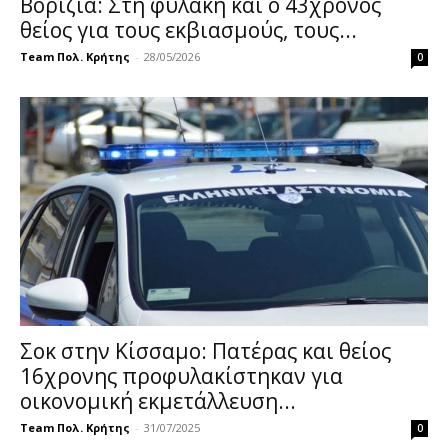
Βορίζια: Στη φυλακή και ο 43χρονος
θείος για τους εκβιασμούς, τους...
Team Πολ. Κρήτης
-
28/05/2026
0
Σοκ στην Κίσσαμο: Πατέρας και θείος
16χρονης προφυλακίστηκαν για
οικονομική εκμετάλλευση...
Team Πολ. Κρήτης
-
31/07/2025
0