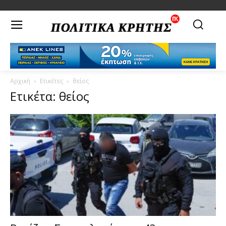
Αρχική
Ετικέτες
θείος
Ετικέτα: θείος