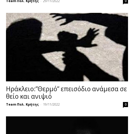
Team Πολ. Κρήτης
-
29/11/2022
0
Ηράκλειο:”Θερμό” επεισόδιο ανάμεσα σε
θείο και ανιψιό
Team Πολ. Κρήτης
-
19/11/2022
0