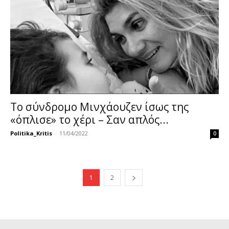
Το σύνδρομο Μινχάουζεν ίσως της
«όπλισε» το χέρι – Σαν απλός...
Politika_Kritis
-
11/04/2022
0
1
2