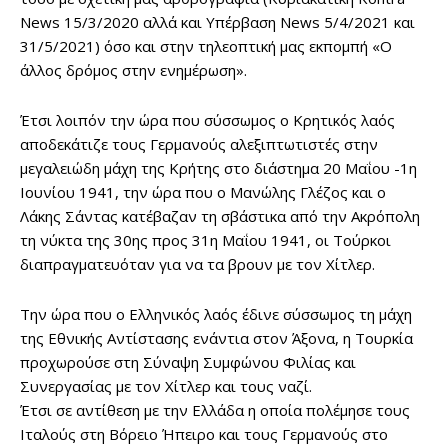
News 15/3/2020 αλλά και Υπέρβαση News 5/4/2021 και
31/5/2021) όσο και στην τηλεοπτική μας εκπομπή «Ο
άλλος δρόμος στην ενημέρωση».
Έτσι λοιπόν την ώρα που σύσσωμος ο Κρητικός λαός
αποδεκάτιζε τους Γερμανούς αλεξιπτωτιστές στην
μεγαλειώδη μάχη της Κρήτης στο διάστημα 20 Μαΐου -1η
Ιουνίου 1941, την ώρα που ο Μανώλης Γλέζος και ο
Λάκης Σάντας κατέβαζαν τη σβάστικα από την Ακρόπολη
τη νύκτα της 30ης προς 31η Μαΐου 1941, οι Τούρκοι
διαπραγματευόταν για να τα βρουν με τον Χίτλερ.
Την ώρα που ο Ελληνικός λαός έδινε σύσσωμος τη μάχη
της Εθνικής Αντίστασης ενάντια στον Άξονα, η Τουρκία
προχωρούσε στη Σύναψη Συμφώνου Φιλίας και
Συνεργασίας με τον Χίτλερ και τους ναζί.
Έτσι σε αντίθεση με την Ελλάδα η οποία πολέμησε τους
Ιταλούς στη Βόρειο Ήπειρο και τους Γερμανούς στο