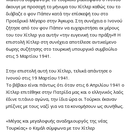
άκουγε με προσοχή το μήνυμα του Χίτλερ καθώς του το
διάβαζε ο φον Πάπεν κατά την επίσκεψή του στο
Προεδρικό Μέγαρο στην Άγκυρα. Στη συνέχεια ο Ινονού
ζήτησε από τον φον Πάπεν να ευχαριστήσει εκ μέρους
του τον Χίτλερ για αυτήν «την ευγενική του πράξη»!!! Η
επιστολή Χίτλερ στη συνέχεια αποτέλεσε αντικείμενο
6ωρης συζήτησης στο τουρκική υπουργικό συμβούλιο
στις 5 Μαρτίου 1941.
Στην επιστολή αυτή του Χίτλερ, τελικά απάντησε ο
Ινονού στις 19 Μαρτίου 1941.
Το βέβαιο είναι πάντως ότι όταν στις 6 Απριλίου 1941 ο
Χίτλερ επιτέθηκε στην Πατρίδα μας και ο ελληνικός λαός
έδινε τιτάνιο αγώνα, την ίδια ώρα οι Τούρκοι έκαναν
μπίζνες με τους ναζί για να τα κονομήσουν ως συνήθως.
«Μέγας και μεγαλοφυής αναδημιουργός της νέας
Τουρκίας» ο Κεμάλ σύμφωνα με τον Χίτλερ