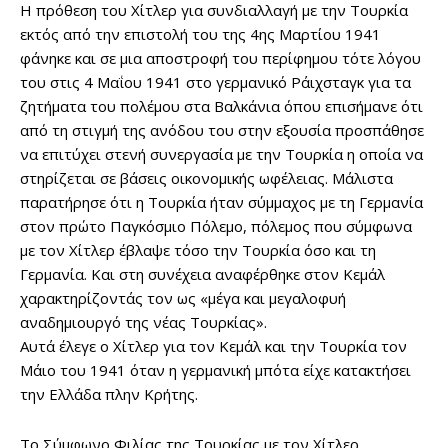
Η πρόθεση του Χίτλερ για συνδιαλλαγή με την Τουρκία
εκτός από την επιστολή του της 4ης Μαρτίου 1941
φάνηκε και σε μια αποστροφή του περίφημου τότε λόγου
του στις 4 Μαΐου 1941 στο γερμανικό Ράιχσταγκ για τα
ζητήματα του πολέμου στα Βαλκάνια όπου επισήμανε ότι
από τη στιγμή της ανόδου του στην εξουσία προσπάθησε
να επιτύχει στενή συνεργασία με την Τουρκία η οποία να
στηρίζεται σε βάσεις οικονομικής ωφέλειας. Μάλιστα
παρατήρησε ότι η Τουρκία ήταν σύμμαχος με τη Γερμανία
στον πρώτο Παγκόσμιο Πόλεμο, πόλεμος που σύμφωνα
με τον Χίτλερ έβλαψε τόσο την Τουρκία όσο και τη
Γερμανία. Και στη συνέχεια αναφέρθηκε στον Κεμάλ
χαρακτηρίζοντάς τον ως «μέγα και μεγαλοφυή
αναδημιουργό της νέας Τουρκίας».
Αυτά έλεγε ο Χίτλερ για τον Κεμάλ και την Τουρκία τον
Μάιο του 1941 όταν η γερμανική μπότα είχε κατακτήσει
την Ελλάδα πλην Κρήτης.
Το Σύμφωνο Φιλίας της Τουρκίας με τον Χίτλερ