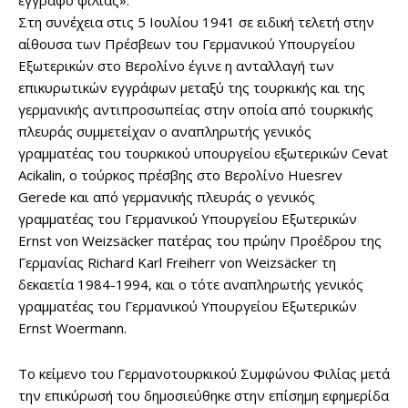
έγγραφο φιλίας».
Στη συνέχεια στις 5 Ιουλίου 1941 σε ειδική τελετή στην
αίθουσα των Πρέσβεων του Γερμανικού Υπουργείου
Εξωτερικών στο Βερολίνο έγινε η ανταλλαγή των
επικυρωτικών εγγράφων μεταξύ της τουρκικής και της
γερμανικής αντιπροσωπείας στην οποία από τουρκικής
πλευράς συμμετείχαν ο αναπληρωτής γενικός
γραμματέας του τουρκικού υπουργείου εξωτερικών Cevat
Acikalin, ο τούρκος πρέσβης στο Βερολίνο Huesrev
Gerede και από γερμανικής πλευράς ο γενικός
γραμματέας του Γερμανικού Υπουργείου Εξωτερικών
Ernst von Weizsäcker πατέρας του πρώην Προέδρου της
Γερμανίας Richard Karl Freiherr von Weizsäcker τη
δεκαετία 1984-1994, και ο τότε αναπληρωτής γενικός
γραμματέας του Γερμανικού Υπουργείου Εξωτερικών
Ernst Woermann.
Το κείμενο του Γερμανοτουρκικού Συμφώνου Φιλίας μετά
την επικύρωσή του δημοσιεύθηκε στην επίσημη εφημερίδα