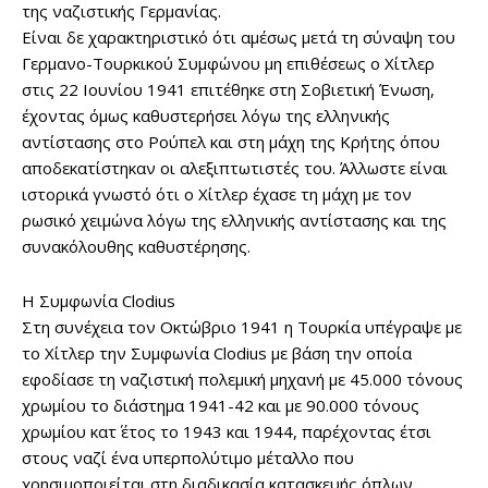
της ναζιστικής Γερμανίας.
Είναι δε χαρακτηριστικό ότι αμέσως μετά τη σύναψη του
Γερμανο-Τουρκικού Συμφώνου μη επιθέσεως ο Χίτλερ
στις 22 Ιουνίου 1941 επιτέθηκε στη Σοβιετική Ένωση,
έχοντας όμως καθυστερήσει λόγω της ελληνικής
αντίστασης στο Ρούπελ και στη μάχη της Κρήτης όπου
αποδεκατίστηκαν οι αλεξιπτωτιστές του. Άλλωστε είναι
ιστορικά γνωστό ότι ο Χίτλερ έχασε τη μάχη με τον
ρωσικό χειμώνα λόγω της ελληνικής αντίστασης και της
συνακόλουθης καθυστέρησης.
Η Συμφωνία Clodius
Στη συνέχεια τον Οκτώβριο 1941 η Τουρκία υπέγραψε με
το Χίτλερ την Συμφωνία Clodius με βάση την οποία
εφοδίασε τη ναζιστική πολεμική μηχανή με 45.000 τόνους
χρωμίου το διάστημα 1941-42 και με 90.000 τόνους
χρωμίου κατ΄ έτος το 1943 και 1944, παρέχοντας έτσι
στους ναζί ένα υπερπολύτιμο μέταλλο που
χρησιμοποιείται στη διαδικασία κατασκευής όπλων.