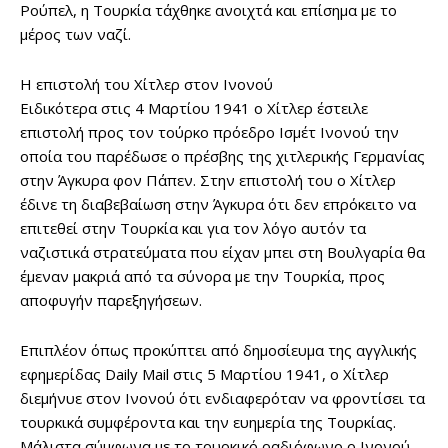
Ρούπελ, η Τουρκία τάχθηκε ανοιχτά και επίσημα με το
μέρος των ναζί.
Η επιστολή του Χίτλερ στον Ινονού
Ειδικότερα στις 4 Μαρτίου 1941 ο Χίτλερ έστειλε
επιστολή προς τον τούρκο πρόεδρο Ισμέτ Ινονού την
οποία του παρέδωσε ο πρέσβης της χιτλερικής Γερμανίας
στην Άγκυρα φον Πάπεν. Στην επιστολή του ο Χίτλερ
έδινε τη διαβεβαίωση στην Άγκυρα ότι δεν επρόκειτο να
επιτεθεί στην Τουρκία και για τον λόγο αυτόν τα
ναζιστικά στρατεύματα που είχαν μπει στη Βουλγαρία θα
έμεναν μακριά από τα σύνορα με την Τουρκία, προς
αποφυγήν παρεξηγήσεων.
Επιπλέον όπως προκύπτει από δημοσίευμα της αγγλικής
εφημερίδας Daily Mail στις 5 Μαρτίου 1941, ο Χίτλερ
διεμήνυε στον Ινονού ότι ενδιαφερόταν να φροντίσει τα
τουρκικά συμφέροντα και την ευημερία της Τουρκίας.
Μάλιστα σύμφωνα με το τουρκικό ραδιόφωνο ο Ινονού