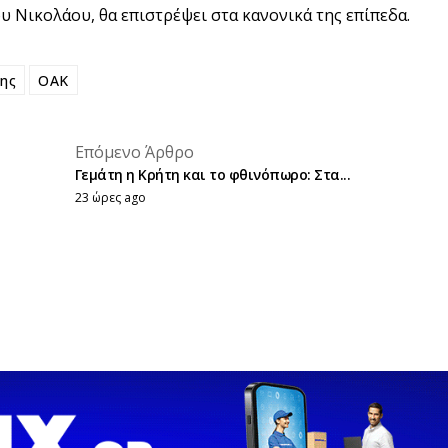
 Νικολάου, θα επιστρέψει στα κανονικά της επίπεδα.
ης
ΟΑΚ
placeholder text
Επόμενο Άρθρο
placeholder text
Γεμάτη η Κρήτη και το φθινόπωρο: Στα...
23 ώρες ago