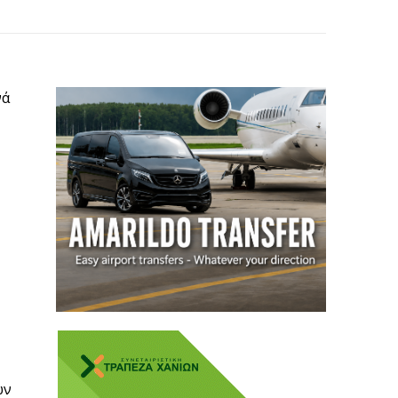
νά
ων