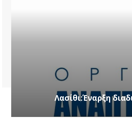
Λασίθι:Έναρξη διαδ