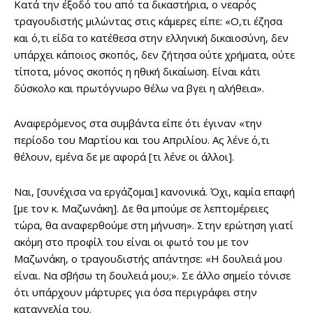
Κατά την έξοδό του από τα δικαστήρια, ο νεαρός
τραγουδιστής μιλώντας στις κάμερες είπε: «Ο,τι έζησα
και ό,τι είδα το κατέθεσα στην ελληνική δικαιοσύνη, δεν
υπάρχει κάποιος σκοπός, δεν ζήτησα ούτε χρήματα, ούτε
τίποτα, μόνος σκοπός η ηθική δικαίωση. Είναι κάτι
δύσκολο και πρωτόγνωρο θέλω να βγει η αλήθεια».
Αναφερόμενος στα συμβάντα είπε ότι έγιναν «την
περίοδο του Μαρτίου και του Απριλίου. Ας λένε ό,τι
θέλουν, εμένα δε με αφορά [τι λένε οι άλλοι].
Ναι, [συνέχισα να εργάζομαι] κανονικά. Όχι, καμία επαφή
[με τον κ. Μαζωνάκη]. Δε θα μπούμε σε λεπτομέρειες
τώρα, θα αναφερθούμε στη μήνυση». Στην ερώτηση γιατί
ακόμη στο προφίλ του είναι οι φωτό του με τον
Μαζωνάκη, ο τραγουδιστής απάντησε: «Η δουλειά μου
είναι. Να σβήσω τη δουλειά μου;». Σε άλλο σημείο τόνισε
ότι υπάρχουν μάρτυρες για όσα περιγράφει στην
καταγγελία του.