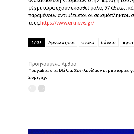
ανακατασκευή κτισμάτων στην περιοχή του Α
μέχρι τώρα έχουν εκδοθεί μόλις 97 άδειες, κά
παραμένουν αντιμέτωποι οι σεισμόπληκτοι, σχ
τους.
https://www.ertnews.gr/
Αρκαλοχώρι
ατοκο
δάνειο
πρώτ
TAGS
Προηγούμενο Άρθρο
Τραγωδία στα Μάλια: Συγκλονίζουν οι μαρτυρίες για
2 ώρες ago