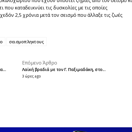
ρκαλοχωρίου που έχουν υποστεί ζημιές από τον σεισμό κ
τι που καταδεικνύει τις δυσκολίες με τις οποίες
εδόν 2,5 χρόνια μετά τον σεισμό που άλλαξε τις ζωές
ο
σεισμοπληκτους
placeholder text
Επόμενο Άρθρο
placeholder text
...
Λαϊκή βραδιά με τον Γ. Παξιμαδάκη, στο...
3 ώρες ago