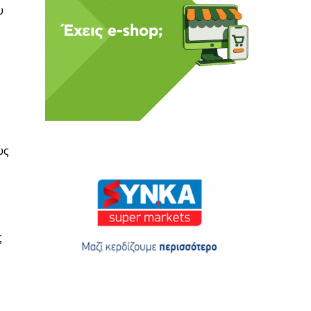
υ
ως
ς