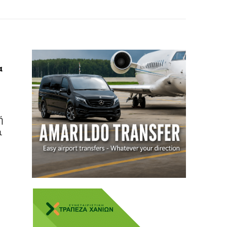
α
ή
ι