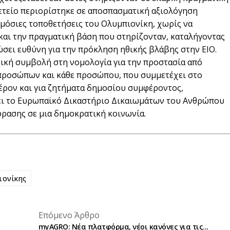
φετείο περιορίστηκε σε αποσπασματική αξιολόγηση
μόσιες τοποθετήσεις του Ολυμπιονίκη, χωρίς να
και την πραγματική βάση που στηρίζονταν, καταλήγοντας
ώσει ευθύνη για την πρόκληση ηθικής βλάβης στην ΕΙΟ.
ική συμβολή στη νομολογία για την προστασία από
προσώπων και κάθε προσώπου, που συμμετέχει στο
έρον και για ζητήματα δημοσίου συμφέροντος,
ει το Ευρωπαϊκό Δικαστήριο Δικαιωμάτων του Ανθρώπου
φρασης σε μια δημοκρατική κοινωνία.
ιονίκης
placeholder text
Επόμενο Άρθρο
placeholder text
myAGRO: Νέα πλατφόρμα, νέοι κανόνες για τις...