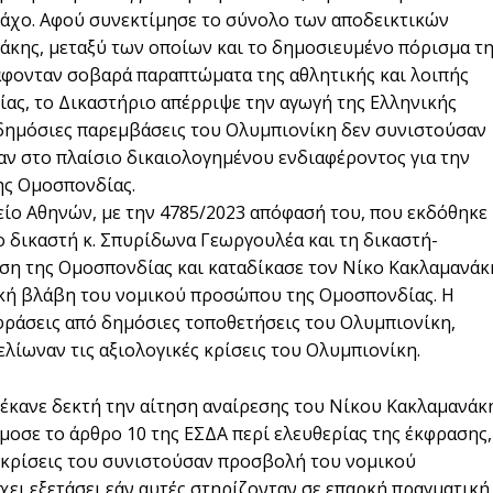
 Ζάχο. Αφού συνεκτίμησε το σύνολο των αποδεικτικών
άκης, μεταξύ των οποίων και το δημοσιευμένο πόρισμα τ
άφονταν σοβαρά παραπτώματα της αθλητικής και λοιπής
ίας, το Δικαστήριο απέρριψε την αγωγή της Ελληνικής
 δημόσιες παρεμβάσεις του Ολυμπιονίκη δεν συνιστούσαν
ν στο πλαίσιο δικαιολογημένου ενδιαφέροντος για την
ης Ομοσπονδίας.
είο Αθηνών, με την 4785/2023 απόφασή του, που εκδόθηκε
ο δικαστή κ. Σπυρίδωνα Γεωργουλέα και τη δικαστή-
φεση της Ομοσπονδίας και καταδίκασε τον Νίκο Κακλαμανάκ
ική βλάβη του νομικού προσώπου της Ομοσπονδίας. Η
ράσεις από δημόσιες τοποθετήσεις του Ολυμπιονίκη,
ελίωναν τις αξιολογικές κρίσεις του Ολυμπιονίκη.
 έκανε δεκτή την αίτηση αναίρεσης του Νίκου Κακλαμανάκ
μοσε το άρθρο 10 της ΕΣΔΑ περί ελευθερίας της έκφρασης,
ς κρίσεις του συνιστούσαν προσβολή του νομικού
ει εξετάσει εάν αυτές στηρίζονταν σε επαρκή πραγματική