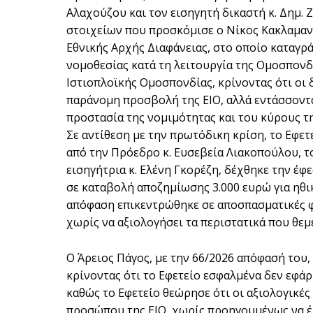
Αλαχούζου και τον εισηγητή δικαστή κ. Δημ.
στοιχείων που προσκόμισε ο Νίκος Κακλαμαν
Εθνικής Αρχής Διαφάνειας, στο οποίο καταγρ
νομοθεσίας κατά τη λειτουργία της Ομοσπονδ
Ιστιοπλοϊκής Ομοσπονδίας, κρίνοντας ότι οι
παράνομη προσβολή της ΕΙΟ, αλλά εντάσσοντα
προστασία της νομιμότητας και του κύρους τ
Σε αντίθεση με την πρωτόδικη κρίση, το Εφετ
από την Πρόεδρο κ. Ευσεβεία Λιακοπούλου, τ
εισηγήτρια κ. Ελένη Γκορέζη, δέχθηκε την έ
σε καταβολή αποζημίωσης 3.000 ευρώ για ηθ
απόφαση επικεντρώθηκε σε αποσπασματικές φ
χωρίς να αξιολογήσει τα περιστατικά που θεμ
Ο Άρειος Πάγος, με την 66/2026 απόφασή του,
κρίνοντας ότι το Εφετείο εσφαλμένα δεν εφάρ
καθώς το Εφετείο θεώρησε ότι οι αξιολογικέ
προσώπου της ΕΙΟ, χωρίς προηγουμένως να έχ