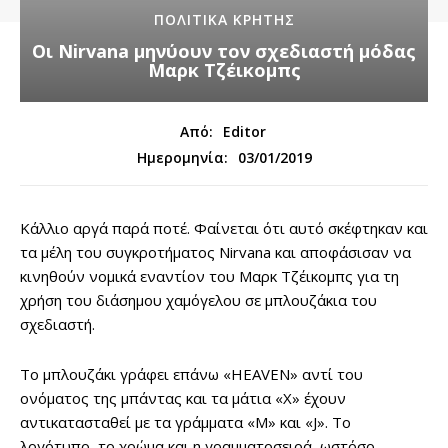
ΠΟΛΙΤΙΚΆ ΚΡΉΤΗΣ
Οι Nirvana μηνύουν τον σχεδιαστή μόδας
Μαρκ Τζέικομπς
Από:
Editor
03/01/2019
Ημερομηνία:
Κάλλιο αργά παρά ποτέ. Φαίνεται ότι αυτό σκέφτηκαν και
τα μέλη του συγκροτήματος Nirvana και αποφάσισαν να
κινηθούν νομικά εναντίον του Μαρκ Τζέικομπς για τη
χρήση του διάσημου χαμόγελου σε μπλουζάκια του
σχεδιαστή.
Το μπλουζάκι γράφει επάνω «HEAVEN» αντί του
ονόματος της μπάντας και τα μάτια «X» έχουν
αντικατασταθεί με τα γράμματα «M» και «J». Το
λογότυπο, το χρώμα και η γραμματοσειρά, ωστόσο,