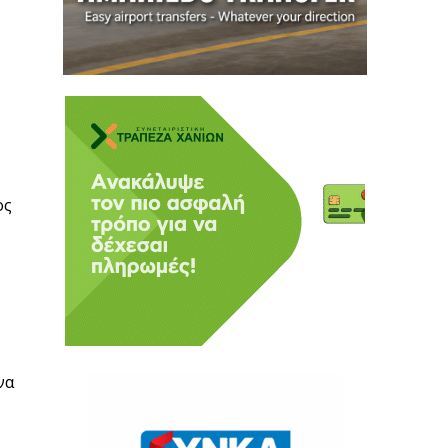
ος
να