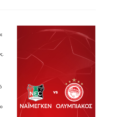
με
ς.
ό
ρο