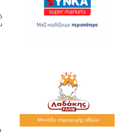
ό
υ
α