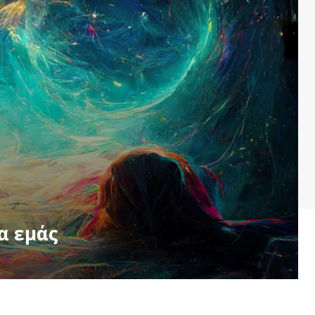
α εμάς