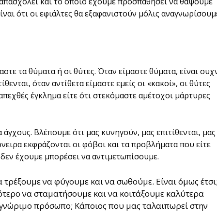
 απασχολεί και το οποίο έχουμε προσπαθήσει να θάψουμε
είναι ότι οι εφιάλτες θα εξαφανιστούν μόλις αναγνωρίσουμ
στε τα θύματα ή οι θύτες. Όταν είμαστε θύματα, είναι συχ
θενται, όταν αντίθετα είμαστε εμείς οι «κακοί», οι θύτες
απεχθές έγκλημα είτε ότι στεκόμαστε αμέτοχοι μάρτυρες
α άγχους. Βλέπουμε ότι μας κυνηγούν, μας επιτίθενται, μας
νειρα εκφράζονται οι φόβοι και τα προβλήματα που είτε
 δεν έχουμε μπορέσει να αντιμετωπίσουμε.
 τρέξουμε να φύγουμε και να σωθούμε. Είναι όμως έτσι
ικότερο να σταματήσουμε και να κοιτάξουμε καλύτερα
α γνώριμο πρόσωπο; Κάποιος που μας ταλαιπωρεί στην