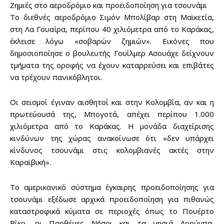
Ζημιές στο αεροδρόμιο και προειδοποίηση για τσουνάμι
Το διεθνές αεροδρόμιο Σιμόν Μπολίβαρ στη Μαϊκετία,
στη Λα Γουαΐρα, περίπου 40 χιλιόμετρα από το Καράκας,
έκλεισε λόγω «σοβαρών ζημιών». Εικόνες που
δημοσιοποίησε ο βουλευτής Γουίλμερ Ασουάχε δείχνουν
τμήματα της οροφής να έχουν καταρρεύσει και επιβάτες
να τρέχουν πανικόβλητοι.
Οι σεισμοί έγιναν αισθητοί και στην Κολομβία, αν και η
πρωτεύουσά της, Μπογοτά, απέχει περίπου 1.000
χιλιόμετρα από το Καράκας. Η μονάδα διαχείρισης
κινδύνων της χώρας ανακοίνωσε ότι «δεν υπάρχει
κίνδυνος τσουνάμι στις κολομβιανές ακτές στην
Καραϊβική».
Το αμερικανικό σύστημα έγκαιρης προειδοποίησης για
τσουνάμι εξέδωσε αρχικά προειδοποίηση για πιθανώς
καταστροφικά κύματα σε περιοχές όπως το Πουέρτο
Ρίκο, οι Παρθένες Νήσοι και τα νησιά Αρούμπα,