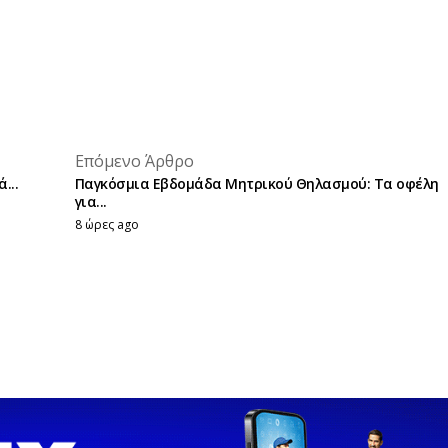
placeholder text
Επόμενο Άρθρο
placeholder text
...
Παγκόσμια Εβδομάδα Μητρικού Θηλασμού: Τα οφέλη
για...
8 ώρες ago