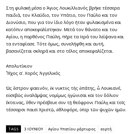
Στη φυλακή μέσα ο Άγιος Λουκιλλιανός βρήκε τέσσερα
παιδιά, τον Κλαύδιο, τον Υπάτιο, τον Παύλο και τον
Διονύσιο, που για τον ίδιο λόγο ήταν φυλακισμένα και
κατόπιν αποκεφαλίστηκαν. Μετά τον θάνατο και του
Αγίου, η παρθένος Παύλη, πήρε τα Ιερά του λείψανα και
τα ενταφίασε. Τότε όμως, συνελήφθη και αυτή,
βασανίζεται σκληρά και στο τέλος αποκεφαλίζεται.
Απολυτίκιον
Ἦχος α’. Χορός Ἀγγελικός
Ὡς ἄστρον φαεινόν, ἐκ νυκτὸς τῆς ἀπάτης, ὦ Λουκιανέ,
εὐσεβῶς ἀναλάμψας νομίμως ἠγώνισαι καὶ τὸν δόλιον
ἔκτεινας, ὅθεν πρέσβευε σὺν τῇ θεόφρονι Παύλῃ καὶ τοῖς
τέσσαρσι παισὶ Χριστῷ, ἀθλοφόρε, ὑπὲρ τῶν ψυχῶν ἡμῶν.
TAGS
3 ΙΟΥΝΙΟΥ
Αγίου Υπατίου μάρτυρος
εορτή