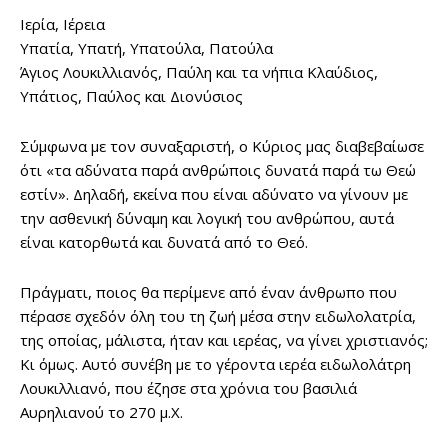
Ιερία, Ιέρεια
Υπατία, Υπατή, Υπατούλα, Πατούλα
Άγιος Λουκιλλιανός, Παύλη και τα νήπια Κλαύδιος,
Υπάτιος, Παύλος και Διονύσιος
Σύμφωνα με τον συναξαριστή, ο Κύριος μας διαβεβαίωσε
ότι «τα αδύνατα παρά ανθρώποις δυνατά παρά τω Θεώ
εστίν». Δηλαδή, εκείνα που είναι αδύνατο να γίνουν με
την ασθενική δύναμη και λογική του ανθρώπου, αυτά
είναι κατορθωτά και δυνατά από το Θεό.
Πράγματι, ποιος θα περίμενε από έναν άνθρωπο που
πέρασε σχεδόν όλη του τη ζωή μέσα στην ειδωλολατρία,
της οποίας, μάλιστα, ήταν και ιερέας, να γίνει χριστιανός;
Κι όμως. Αυτό συνέβη με το γέροντα ιερέα ειδωλολάτρη
Λουκιλλιανό, που έζησε στα χρόνια του βασιλιά
Αυρηλιανού το 270 μ.Χ.