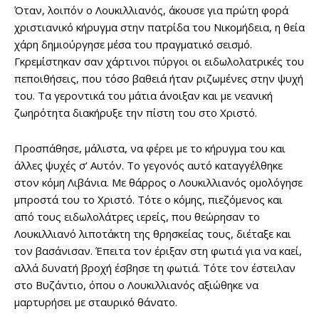
Όταν, λοιπόν ο Λουκιλλιανός, άκουσε για πρώτη φορά
χριστιανικό κήρυγμα στην πατρίδα του Νικομήδεια, η θεία
χάρη δημιούργησε μέσα του πραγματικό σεισμό.
Γκρεμίστηκαν σαν χάρτινοι πύργοι οι ειδωλολατρικές του
πεποιθήσεις, που τόσο βαθειά ήταν ριζωμένες στην ψυχή
του. Τα γεροντικά του μάτια άνοιξαν και με νεανική
ζωηρότητα διακήρυξε την πίστη του στο Χριστό.
Προσπάθησε, μάλιστα, να φέρει με το κήρυγμα του και
άλλες ψυχές σ’ Αυτόν. Το γεγονός αυτό καταγγέλθηκε
στον κόμη Λιβάνια. Με θάρρος ο Λουκιλλιανός ομολόγησε
μπροστά του το Χριστό. Τότε ο κόμης, πιεζόμενος και
από τους ειδωλολάτρες ιερείς, που θεώρησαν το
Λουκιλλιανό λιποτάκτη της θρησκείας τους, διέταξε και
τον βασάνισαν. Έπειτα τον έριξαν στη φωτιά για να καεί,
αλλά δυνατή βροχή έσβησε τη φωτιά. Τότε τον έστειλαν
στο Βυζάντιο, όπου ο Λουκιλλιανός αξιώθηκε να
μαρτυρήσει με σταυρικό θάνατο.