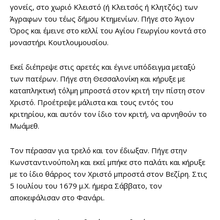
γονείς, στο χωριό Κλειστό (ή Κλειτσός ή Κλητζός) των
Άγραφων του τέως δήμου Κτημενίων. Πήγε στο Άγιον
Όρος και έμεινε στο κελλί του Αγίου Γεωργίου κοντά στο
μοναστήρι Κουτλουμουσίου.
Εκεί διέπρεψε στις αρετές και έγινε υπόδειγμα μεταξύ
των πατέρων. Πήγε στη Θεσσαλονίκη και κήρυξε με
καταπληκτική τόλμη μπροστά στον κριτή την πίστη στον
Χριστό. Προέτρεψε μάλιστα και τους εντός του
κριτηρίου, και αυτόν τον ίδιο τον κριτή, να αρνηθούν το
Μωάμεθ.
Τον πέρασαν για τρελό και τον έδιωξαν. Πήγε στην
Κωνσταντινούπολη και εκεί μπήκε στο παλάτι και κήρυξε
με το ίδιο θάρρος τον Χριστό μπροστά στον Βεζίρη. Στις
5 Ιουλίου του 1679 μ.Χ. ήμερα Σάββατο, τον
αποκεφάλισαν στο Φανάρι.