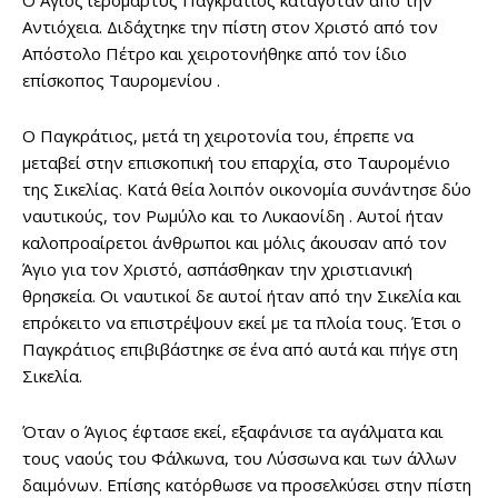
Ο Άγιος ιερομάρτυς Παγκράτιος καταγόταν από την
Αντιόχεια. Διδάχτηκε την πίστη στον Χριστό από τον
Απόστολο Πέτρο και χειροτονήθηκε από τον ίδιο
επίσκοπος Ταυρομενίου .
Ο Παγκράτιος, μετά τη χειροτονία του, έπρεπε να
μεταβεί στην επισκοπική του επαρχία, στο Ταυρομένιο
της Σικελίας. Κατά θεία λοιπόν οικονομία συνάντησε δύο
ναυτικούς, τον Ρωμύλο και το Λυκαονίδη . Αυτοί ήταν
καλοπροαίρετοι άνθρωποι και μόλις άκουσαν από τον
Άγιο για τον Χριστό, ασπάσθηκαν την χριστιανική
θρησκεία. Οι ναυτικοί δε αυτοί ήταν από την Σικελία και
επρόκειτο να επιστρέψουν εκεί με τα πλοία τους. Έτσι ο
Παγκράτιος επιβιβάστηκε σε ένα από αυτά και πήγε στη
Σικελία.
Όταν ο Άγιος έφτασε εκεί, εξαφάνισε τα αγάλματα και
τους ναούς του Φάλκωνα, του Λύσσωνα και των άλλων
δαιμόνων. Επίσης κατόρθωσε να προσελκύσει στην πίστη