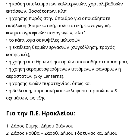
• η καύση υπολειμμάτων καλλιεργειών, χορτολιβαδικών
εκτάσεων, βοσκότοπων, κ.λπ.
• η χρήσης πυρός στην ύπαιθρο για οποιαδήποτε
εκδήλωση (θρησκευτική, πολιτιστική, ψυχαγωγική,
κινηματογραφικών παραγωγών, κ.λπ.)
• το κάπνισμα σε κυψέλες μελισσών,
• η εκτέλεση θερμών εργασιών (συγκόλληση, τροχός
κοπής, κ.ά.),
• η χρήση υπαίθριων ψησταριών οποιουδήποτε καυσίμου,
• η χρήση αερομεταφερόμενων ιπτάμενων φαναριών ή
αερόστατων (Sky Lanterns),
• η χρήσης ειδών πυροτεχνίας, όπως και
• η διέλευση, παραμονή και κυκλοφορία προσώπων &
οχημάτων, ως εξής:
Για την Π.Ε. Ηρακλείου:
1. Δάσος Σύμης, Δήμου Βιάννου
2. Δάσος Ρούβα – Ζαρού, Δήμου Γόρτυνας και Δήμου