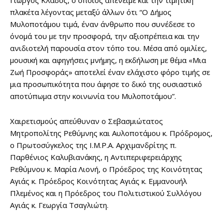
Γιώργος Κλάδος, ο οποίος απένειμε και την τιμητική
πλακέτα λέγοντας μεταξύ άλλων ότι “Ο Δήμος
Μυλοποτάμου τιμά, έναν άνθρωπο που συνέδεσε το
όνομά του με την προσφορά, την αξιοπρέπεια και την
ανιδιοτελή παρουσία στον τόπο του. Μέσα από ομιλίες,
μουσική και αφηγήσεις μνήμης, η εκδήλωση με θέμα «Μια
Ζωή Προσφοράς» αποτελεί έναν ελάχιστο φόρο τιμής σε
μια προσωπικότητα που άφησε το δικό της ουσιαστικό
αποτύπωμα στην κοινωνία του Μυλοποτάμου”.
Χαιρετισμούς απεύθυναν ο Σεβασμιώτατος
Μητροπολίτης Ρεθύμνης και Αυλοποτάμου κ. Πρόδρομος,
ο Πρωτοσύγκελος της Ι.Μ.Ρ.Α. Αρχιμανδρίτης π.
Παρθένιος Καλυβιανάκης, η Αντιπεριφερειάρχης
Ρεθύμνου κ. Μαρία Λιονή, ο Πρόεδρος της Κοινότητας
Αγιάς κ. Πρόεδρος Κοινότητας Αγιάς κ. Εμμανουήλ
Πλεμένος και η Πρόεδρος του Πολιτιστικού Συλλόγου
Αγιάς κ. Γεωργία Τσαγλιώτη.