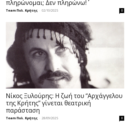
πληρώνομαι; Δεν πληρώνω!΄΄
Team Πολ. Κρήτης
-
02/10/2025
0
Νίκος Ξυλούρης: Η ζωή του “Αρχάγγελου
της Κρήτης” γίνεται θεατρική
παράσταση
Team Πολ. Κρήτης
-
28/09/2025
0