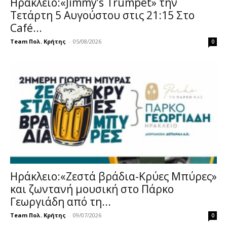
Ηράκλειο:«Jimmy’s Trumpet» την
Τετάρτη 5 Αυγούστου στις 21:15 Στο
Café...
Team Πολ. Κρήτης
-
05/08/2026
0
Ηράκλειο:«Ζεστά βράδια-Κρύες Μπύρες»
και ζωντανή μουσική στο Πάρκο
Γεωργιάδη από τη...
Team Πολ. Κρήτης
-
09/07/2026
0