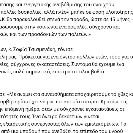
τασης και ενεργειακής αναβάθμισης του ανοιχτού
 πολλές δυσκολίες, αλλά πλέον μπήκε σε φάση υλοποίησης
Κ. θα παρακολουθεί στενά την πρόοδο, ώστε σε 15 μήνες 
αδώσουμε στην κοινωνία ένα ασφαλές, σύγχρονο και
γκών και των προσδοκιών των πολιτών.»
ν, κ. Σοφία Τσισμενάκη, τόνισε:
λη μας. Πρόκειται για ένα όνειρο πολλών ετών, τόσο για τ
 νέες, σύγχρονες εγκαταστάσεις. Σύντομα θα έχουμε ένα
ονός πολύ σημαντικό, και είμαστε όλοι βαθιά
λωσε: «Με ανάμεικτα συναισθήματα αποχαιρετούμε το χθες κ
μβητηρίου έχει να μας πει και μία ιστορία. Κρατάμε τις
ην επόμενη ημέρα, όταν με σύγχρονες εγκαταστάσεις οι
τότητές τους. Ένα όνειρο δεκαετιών γίνεται
ης εξαιρετικής συνεργασίας όλων των εμπλεκομένων. Τα
 από μια υποδομή που ανεβάζει το επίπεδο του υγρού