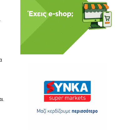
–
α
αι