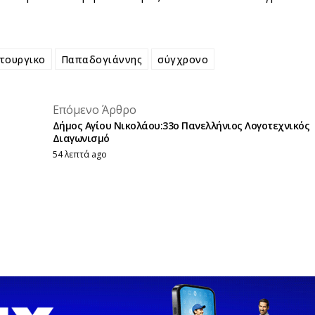
ιτουργικο
Παπαδογιάννης
σύγχρονο
placeholder text
Επόμενο Άρθρο
placeholder text
Δήμος Αγίου Νικολάου:33ο Πανελλήνιος Λογοτεχνικός
Διαγωνισμό
54 λεπτά ago