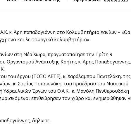
.Κ. κ. Άρη παπαδογιάννη στο Κολυμβητήριο Χανίων – «Θα
γχρονο και λειτουργικό κολυμβητήριο»
ανίων στη Νέα Χώρα, πραγματοποίησε την Τρίτη 9
ου Οργανισμού Ανάπτυξης Κρήτης κ. Άρης Παπαδογιάννης,
Κ..
χου του έργου (ΤΟΞΟ ΑΕΤΕ), κ. Χαράλαμπου Παντελάκη, της
νίων, κ. Σοφίας Τσισμενάκη, του προέδρου του Ναυτικού
τή Υδραυλικών Έργων του Ο.Α.Κ., κ. Μανόλη Πενθερουδάκη
ρευρισκόμενοι επιθεώρησαν τον χώρο και ενημερώθηκαν γ
Παπαδογιάννης, δήλωσε: