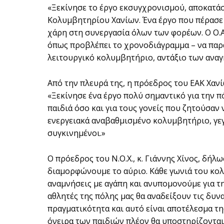
«Ξεκίνησε το έργο εκσυγχρονισμού, αποκατάσ
Κολυμβητηρίου Χανίων. Ένα έργο που πέρασε
χάρη στη συνεργασία όλων των φορέων. Ο Ο.Α.
όπως προβλέπει το χρονοδιάγραμμα – να παρ
λειτουργικό κολυμβητήριο, αντάξιο των ανα
Από την πλευρά της, η πρόεδρος του ΕΑΚ Χανίω
«Ξεκίνησε ένα έργο πολύ σημαντικό για την πό
παιδιά όσο και για τους γονείς που ζητούσαν
ενεργειακά αναβαθμισμένο κολυμβητήριο, γεγ
συγκινημένοι.»
Ο πρόεδρος του Ν.Ο.Χ., κ. Γιάννης Χίνος, δή
διαμορφώνουμε το αύριο. Κάθε γωνιά του κολυ
αναμνήσεις με αγάπη και ανυπομονούμε για τ
αθλητές της πόλης μας θα αναδείξουν τις δυνα
πραγματικότητα και αυτό είναι αποτέλεσμα τ
όνειρα των παιδιών πλέον θα υποστηρίζονται