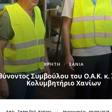
ΚΡΗΤΗ
ΧΑΝΙΑ
θύνοντος Συμβούλου του Ο.Α.Κ. κ
Κολυμβητήριο Χανίων
Από:
Team Πολ. Κρήτης
Ημερομηνία:
09/09/2025