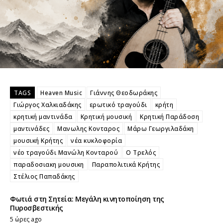
TAGS
Heaven Music
Γιάννης Θεοδωράκης
Γιώργος Χαλκιαδάκης
ερωτικό τραγούδι
κρήτη
κρητική μαντινάδα
Κρητική μουσική
Κρητική Παράδοση
μαντινάδες
Μανωλης Κονταρος
Μάρω Γεωργιλαδάκη
μουσική Κρήτης
νέα κυκλοφορία
νέο τραγούδι Μανώλη Κονταρού
Ο Τρελός
παραδοσιακη μουσικη
Παραπολιτικά Κρήτης
Στέλιος Παπαδάκης
Φωτιά στη Σητεία: Μεγάλη κινητοποίηση της
Πυροσβεστικής
5 ώρες ago