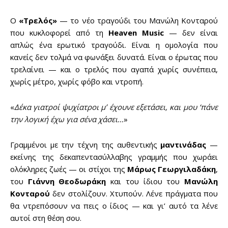
Ο
«Τρελός»
— το νέο τραγούδι του Μανώλη Κονταρού
που κυκλοφορεί από τη
Heaven Music
— δεν είναι
απλώς ένα ερωτικό τραγούδι. Είναι η ομολογία που
κανείς δεν τολμά να φωνάξει δυνατά. Είναι ο έρωτας που
τρελαίνει — και ο τρελός που αγαπά χωρίς συνέπεια,
χωρίς μέτρο, χωρίς φόβο και ντροπή.
«
Δέκα γιατροί ψυχίατροι μ’ έχουνε εξετάσει, και μου ‘πάνε
την λογική έχω για σένα χάσει…
»
Γραμμένοι με την τέχνη της αυθεντικής
μαντινάδας
—
εκείνης της δεκαπεντασύλλαβης γραμμής που χωράει
ολόκληρες ζωές — οι στίχοι της
Μάρως Γεωργιλαδάκη
,
του
Γιάννη Θεοδωράκη
και του ίδιου του
Μανώλη
Κονταρού
δεν στολίζουν. Χτυπούν. Λένε πράγματα που
θα ντρεπόσουν να πεις ο ίδιος — και γι’ αυτό τα λένε
αυτοί στη θέση σου.