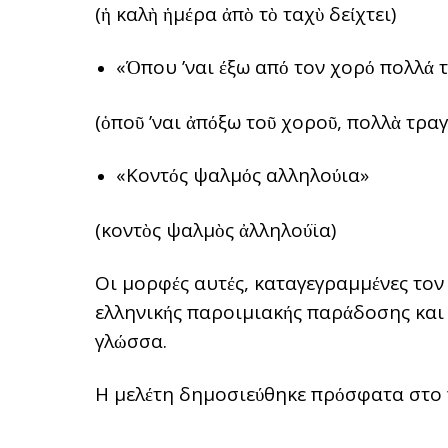
(ἡ καλὴ ἡμέρα ἀπὸ τὸ ταχὺ δείχτει)
«Όπου ’ναι έξω από τον χορό πολλά 
(ὁποῦ ’ναι ἀπόξω τοῦ χοροῦ, πολλὰ τραγ
«Κοντός ψαλμός αλληλούια»
(κοντὸς ψαλμὸς ἀλληλούϊα)
Οι μορφές αυτές, καταγεγραμμένες τον
ελληνικής παροιμιακής παράδοσης και
γλώσσα.
Η μελέτη δημοσιεύθηκε πρόσφατα στο 