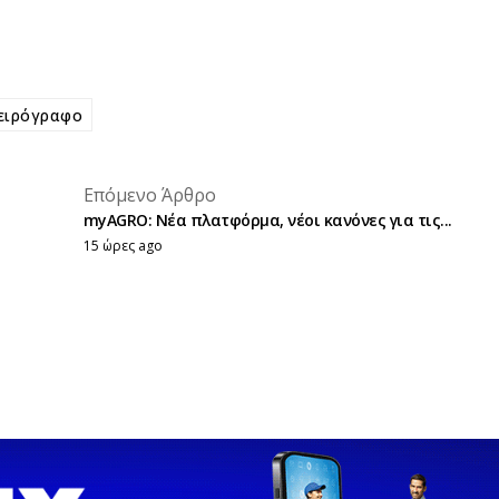
ειρόγραφο
placeholder text
Επόμενο Άρθρο
placeholder text
myAGRO: Νέα πλατφόρμα, νέοι κανόνες για τις...
15 ώρες ago