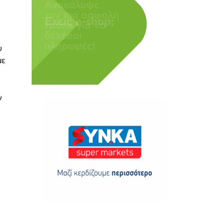
υ
με
ν