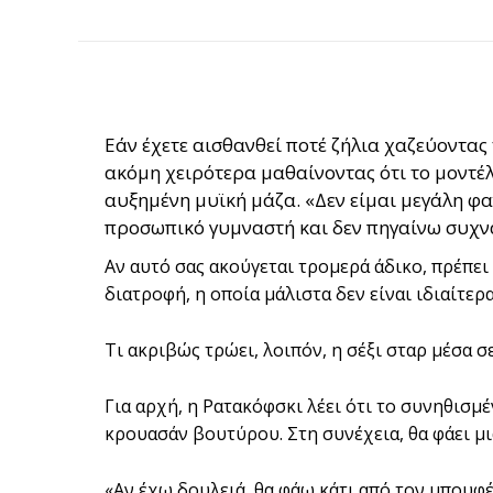
Εάν έχετε αισθανθεί ποτέ ζήλια χαζεύοντας 
ακόμη χειρότερα μαθαίνοντας ότι το μοντέλ
αυξημένη μυϊκή μάζα. «Δεν είμαι μεγάλη φαν
προσωπικό γυμναστή και δεν πηγαίνω συχν
Αν αυτό σας ακούγεται τρομερά άδικο, πρέπει 
διατροφή, η οποία μάλιστα δεν είναι ιδιαίτερα
Τι ακριβώς τρώει, λοιπόν, η σέξι σταρ μέσα σ
Για αρχή, η Ρατακόφσκι λέει ότι το συνηθισμέ
κρουασάν βουτύρου. Στη συνέχεια, θα φάει μι
«Αν έχω δουλειά, θα φάω κάτι από τον μπουφέ 