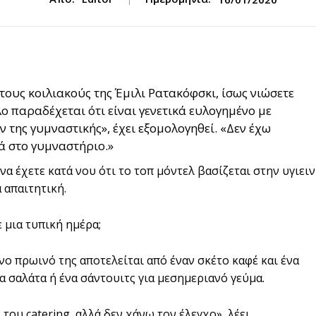
τους κοιλιακούς της Έμιλι Ρατακόφσκι, ίσως νιώσετε
ο παραδέχεται ότι είναι γενετικά ευλογημένο με
 της γυμναστικής», έχει εξομολογηθεί. «Δεν έχω
ά στο γυμναστήριο.»
να έχετε κατά νου ότι το τοπ μόντελ βασίζεται στην υγιει
 απαιτητική.
ε μια τυπική ημέρα;
νο πρωινό της αποτελείται από έναν σκέτο καφέ και ένα
α σαλάτα ή ένα σάντουιτς για μεσημεριανό γεύμα.
του catering, αλλά δεν χάνω τον έλεγχο», λέει.