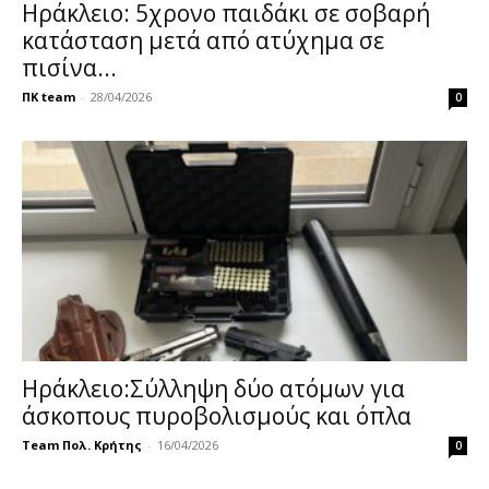
Ηράκλειο: 5χρονο παιδάκι σε σοβαρή
κατάσταση μετά από ατύχημα σε
πισίνα...
ΠΚ team
-
28/04/2026
0
Ηράκλειο:Σύλληψη δύο ατόμων για
άσκοπους πυροβολισμούς και όπλα
Team Πολ. Κρήτης
-
16/04/2026
0