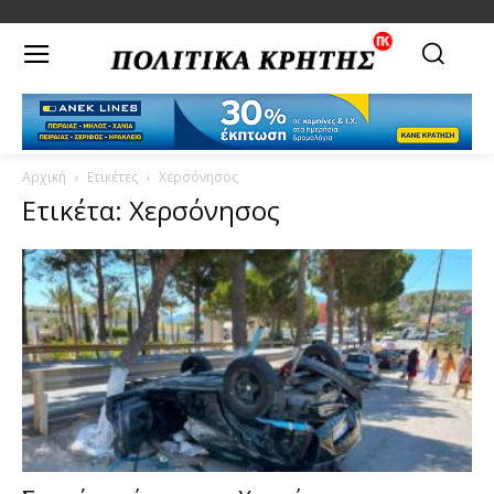
Αρχική
Ετικέτες
Χερσόνησος
Ετικέτα: Χερσόνησος