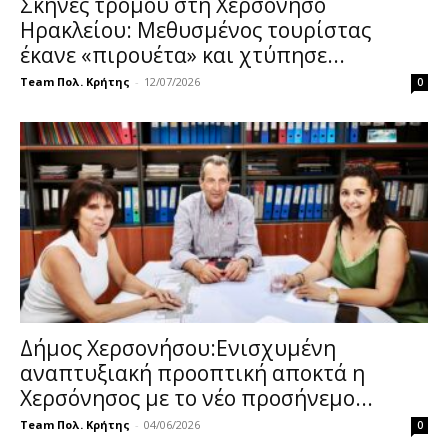
Σκηνές τρόμου στη Χερσόνησο
Ηρακλείου: Μεθυσμένος τουρίστας
έκανε «πιρουέτα» και χτύπησε...
Team Πολ. Κρήτης
-
12/07/2026
0
Δήμος Χερσονήσου:Ενισχυμένη
αναπτυξιακή προοπτική αποκτά η
Χερσόνησος με το νέο προσήνεμο...
Team Πολ. Κρήτης
-
04/06/2026
0